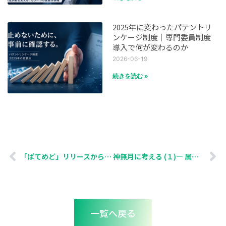
2025年に変わったパテントリ
ンケージ制度｜専門委員制度
導入で何が変わるのか
2026-06-19
続きを読む »
「ぱてめど」リリースから2か月半、会員企業数が10社を突破しました
神無月に考える (１)― 属人化と安定供給
一覧へ戻る